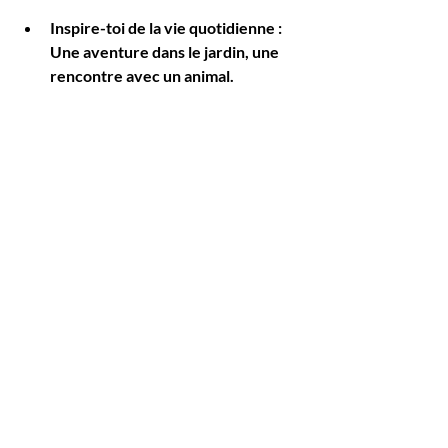
Inspire-toi de la vie quotidienne
 : 
Une aventure dans le jardin, une 
rencontre avec un animal.
Ajoute une touche de magie
 : Un 
objet qui parle, un voyage dans le 
temps.
Fais participer l’enfant
 : Laisse-le 
choisir le héros, le lieu, l’aventure.
Garde un message positif
 : Chaque 
histoire doit apporter un petit 
quelque chose.
Tu verras, c’est un vrai plaisir de voir 
les yeux s’illuminer quand l’histoire 
devient “notre” histoire.
Les contes de nuit pour enfants de 8 ans 