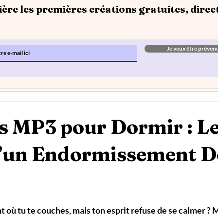
ère les premières créations gratuites, direc
Je veux être prévenu
s MP3 pour Dormir : L
d’un Endormissement D
r 5.
où tu te couches, mais ton esprit refuse de se calmer ? Mo