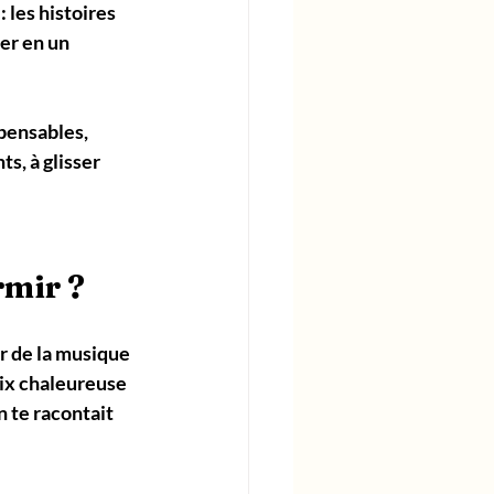
 les 
histoires 
er en un 
pensables, 
s, à glisser 
rmir ?
r de la musique 
ix chaleureuse 
 te racontait 