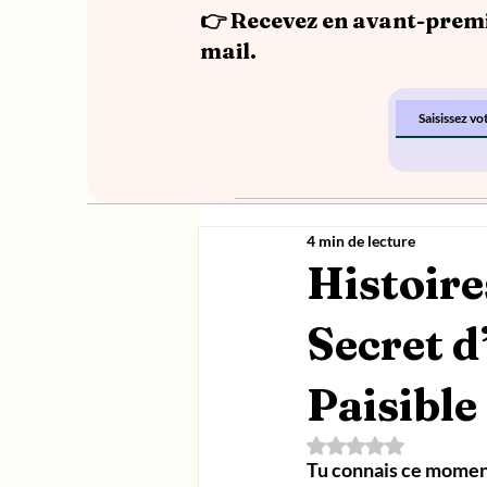
👉 Recevez en avant-premi
mail.
4 min de lecture
Histoire
Secret 
Paisible
Noté NaN étoiles su
Tu connais ce moment 