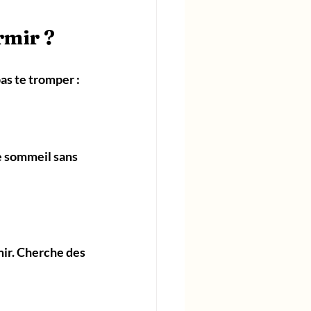
rmir ?
pas te tromper :
e sommeil sans 
mir. Cherche des 