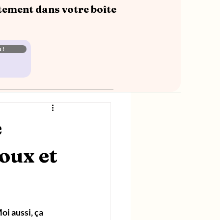
tement dans votre boîte
 !
e
oux et
i aussi, ça 