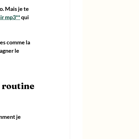
. Mais je te 
mir mp3**
 qui 
ves comme la 
agner le 
 routine 
omment je 