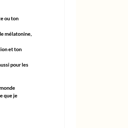
te ou ton 
 de mélatonine, 
ion et ton 
ussi pour les 
 monde 
e que je 