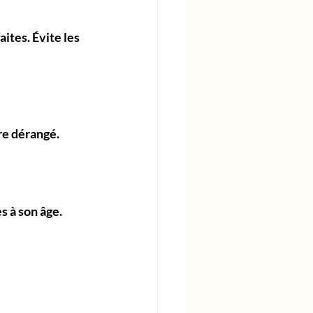
ites. Évite les 
tre dérangé.
s à son âge. 