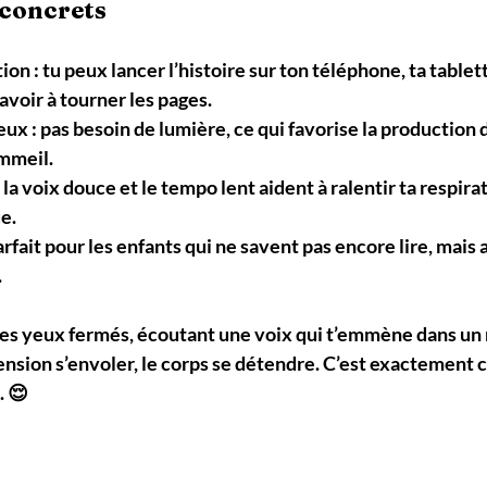
 concrets
tion
 : tu peux lancer l’histoire sur ton téléphone, ta tablet
avoir à tourner les pages.
yeux
 : pas besoin de lumière, ce qui favorise la production
mmeil.
: la voix douce et le tempo lent aident à ralentir ta respirat
e.
parfait pour les enfants qui ne savent pas encore lire, mais a
.
 les yeux fermés, écoutant une voix qui t’emmène dans un
ension s’envoler, le corps se détendre. C’est exactement c
. 😌