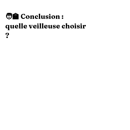
🧑‍🏫 Conclusion : 
quelle veilleuse choisir 
?
Pour un enfant de 6 à 8 ans, l’idéal est 
une veilleuse :
Facile à utiliser en autonomie
Douce, sans lumière agressive
Qui s’éteint seule ou reste allumée 
selon les besoins
Tu trouveras dans notre sélection des 
modèles adaptés à chaque profil. Et 
n’oublie : une bonne histoire + une 
lumière douce = un enfant serein pour 
la nuit. 🌙